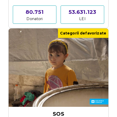
80.751
53.631.123
Donatori
LEI
Categorii defavorizate
SOS