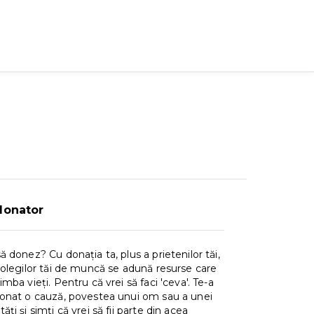
donator
ă donez? Cu donația ta, plus a prietenilor tăi,
colegilor tăi de muncă se adună resurse care
mba vieți. Pentru că vrei să faci 'ceva'. Te-a
onat o cauză, povestea unui om sau a unei
ți și simți că vrei să fii parte din acea