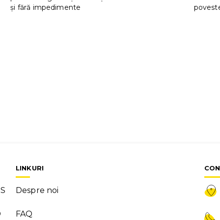
și fără impedimente
poveste
LINKURI
CON
MS
Despre noi
D
FAQ