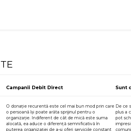
NTE
Campanii Debit Direct
Sunt 
O donație recurentă este cel mai bun mod prin care
De ce s
o persoană își poate arăta sprijinul pentru o
plus a 
organizație. Indiferent de cât de mică este suma
pot schi
alocată, ea aduce o diferență semnificativă în
impresi
puterea organizației de a-și oferi serviciile constant
comunită