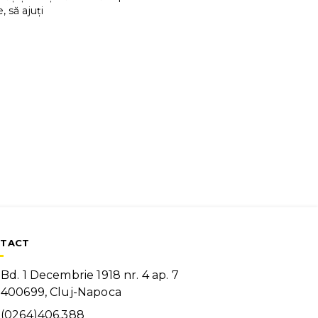
, să ajuți
TACT
Bd. 1 Decembrie 1918 nr. 4 ap. 7
400699, Cluj-Napoca
(0264)406.388